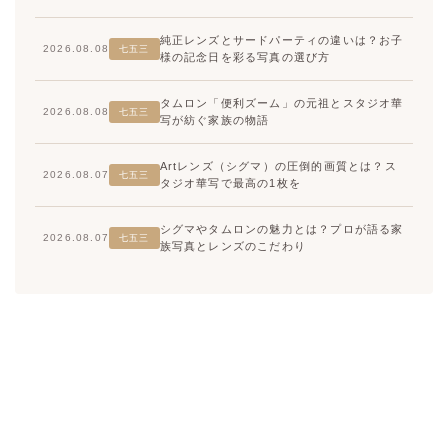
純正レンズとサードパーティの違いは？お子
2026.08.08
七五三
様の記念日を彩る写真の選び方
タムロン「便利ズーム」の元祖とスタジオ華
2026.08.08
七五三
写が紡ぐ家族の物語
Artレンズ（シグマ）の圧倒的画質とは？ス
2026.08.07
七五三
タジオ華写で最高の1枚を
シグマやタムロンの魅力とは？プロが語る家
2026.08.07
七五三
族写真とレンズのこだわり