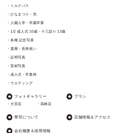
・ミルクバス
・ひなまつり・兜
・入園入学・卒園卒業
・1/2 成人式 10歳・十三詣り 13歳
・各種 記念写真
・還暦・長寿祝い
・証明写真
・宣材写真
・成人式・卒業袴
・ウエディング
フォトギャラリー
プラン
・大宮店
・高崎店
華写について
店舗情報＆アクセス
会社概要＆採用情報