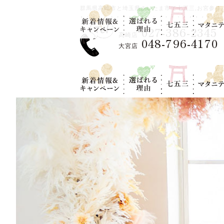
新着情報＆キ
選ばれる理
七五三
マタニテ
群馬県高崎市と埼玉県さいたま市で七五三,お宮参り,
ャンペーン
由
027-386-2345
高崎店
048-796-4170
大宮店
新着情報＆キ
選ばれる理
七五三
マタニテ
ャンペーン
由