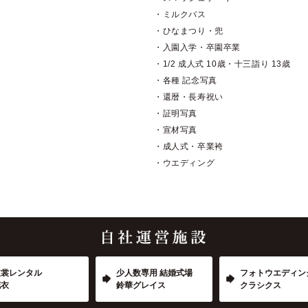
・ミルクバス
・ひなまつり・兜
・入園入学・卒園卒業
・1/2 成人式 10歳・十三詣り 13歳
・各種 記念写真
・還暦・長寿祝い
・証明写真
・宣材写真
・成人式・卒業袴
・ウエディング
衣裳レンタル
少人数専用 結婚式場
フォトウエディン
花衣
鈴華グレイス
クラシクス