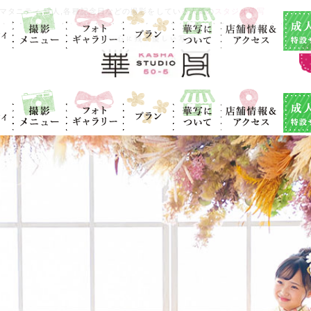
ィ
撮影メニュ
フォトギャラ
プラン
華写につい
店舗情報＆ア
成人式
マタニティ,成人,各種記念日などの撮影をしている人気の
スタジオ華写
ー
リー
て
クセス
ィ
撮影メニュ
フォトギャラ
プラン
華写につい
店舗情報＆ア
成人式
ー
リー
て
クセス