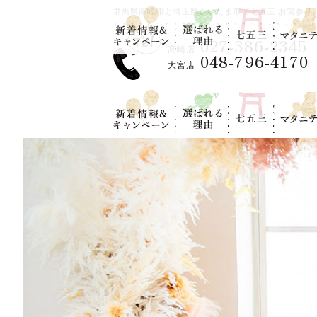
新着情報＆キ
選ばれる理
七五三
マタニテ
群馬県高崎市と埼玉県さいたま市で七五三,お宮参り,
ャンペーン
由
027-386-2345
高崎店
048-796-4170
大宮店
新着情報＆キ
選ばれる理
七五三
マタニテ
ャンペーン
由