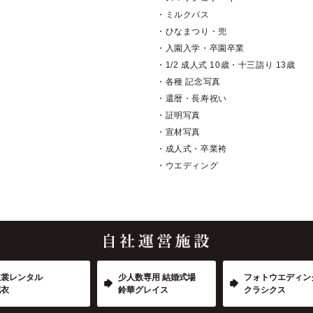
・ミルクバス
・ひなまつり・兜
・入園入学・卒園卒業
・1/2 成人式 10歳・十三詣り 13歳
・各種 記念写真
・還暦・長寿祝い
・証明写真
・宣材写真
・成人式・卒業袴
・ウエディング
衣裳レンタル
少人数専用 結婚式場
フォトウエディン
花衣
鈴華グレイス
クラシクス