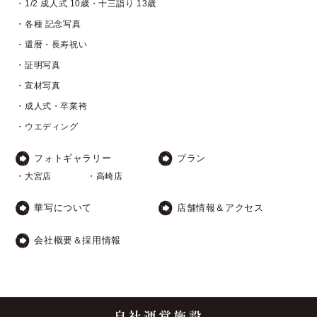
・1/2 成人式 10歳・十三詣り 13歳
・各種 記念写真
・還暦・長寿祝い
・証明写真
・宣材写真
・成人式・卒業袴
・ウエディング
フォトギャラリー
プラン
・大宮店
・高崎店
華写について
店舗情報＆アクセス
会社概要＆採用情報