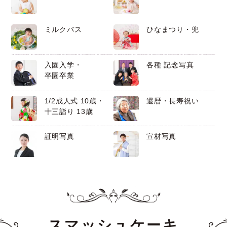
ミルクバス
ひなまつり・兜
入園入学・
各種 記念写真
卒園卒業
1/2成人式 10歳・
還暦・長寿祝い
十三詣り 13歳
証明写真
宣材写真
スマッシュケーキ