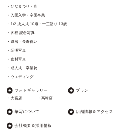
・ひなまつり・兜
・入園入学・卒園卒業
・1/2 成人式 10歳・十三詣り 13歳
・各種 記念写真
・還暦・長寿祝い
・証明写真
・宣材写真
・成人式・卒業袴
・ウエディング
フォトギャラリー
プラン
・大宮店
・高崎店
華写について
店舗情報＆アクセス
会社概要＆採用情報