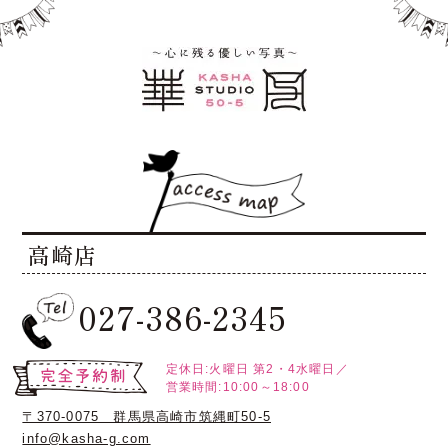
高崎店
高崎店
高崎店
大宮店
大宮店
027-386-2345
定休日:火曜日
第2・4水曜日／
営業時間:10:00～18:00
〒370-0075 群馬県高崎市筑縄町50-5
info@kasha-g.com