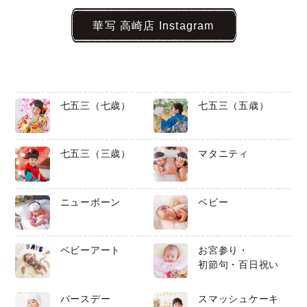
華写 高崎店 Instagram
七五三（七歳）
七五三（五歳）
七五三（三歳）
マタニティ
ニューボーン
ベビー
ベビーアート
お宮参り・
初節句・百日祝い
バースデー
スマッシュケーキ